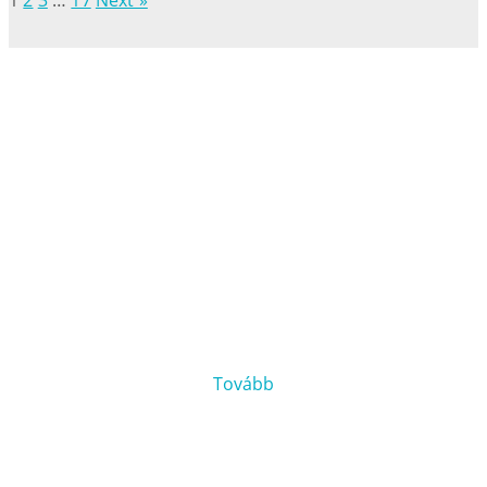
1
2
3
…
17
Next »
Tekintse meg árlistánkat
Áraink tájékoztató jellegűek, pontos árat személyes
konzultációt követően tudunk adni.
Tovább