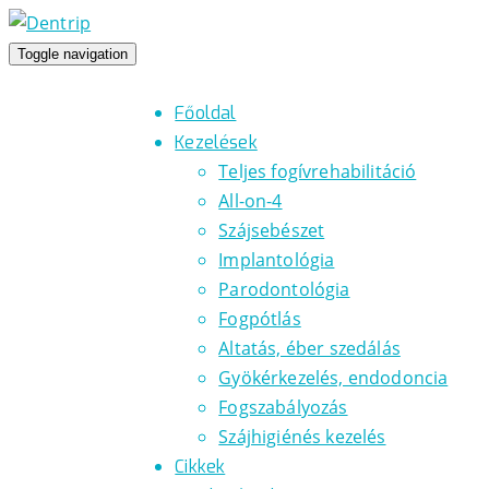
Toggle navigation
Főoldal
Kezelések
Teljes fogívrehabilitáció
All-on-4
Szájsebészet
Implantológia
Parodontológia
Fogpótlás
Altatás, éber szedálás
Gyökérkezelés, endodoncia
Fogszabályozás
Szájhigiénés kezelés
Cikkek