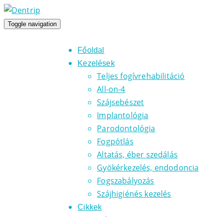
Toggle navigation
Főoldal
Kezelések
Teljes fogívrehabilitáció
All-on-4
Szájsebészet
Implantológia
Parodontológia
Fogpótlás
Altatás, éber szedálás
Gyökérkezelés, endodoncia
Fogszabályozás
Szájhigiénés kezelés
Cikkek