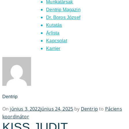
Munkatársak
Dentrip Magazin
Dr. Boros József
Kutatás
Árlista
Kapcsolat
Karrier
Dentrip
Posted
On
június 3, 2022
június 24, 2025
by
Dentrip
to
Páciens
on
koordinátor
KISS JUDIT