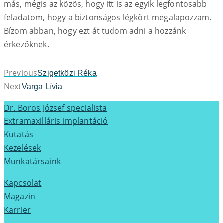
más, mégis az közös, hogy itt is az egyik legfontosabb
feladatom, hogy a biztonságos légkört megalapozzam.
Bízom abban, hogy ezt át tudom adni a hozzánk
érkezőknek.
Previous
Previous
Szigetközi Réka
Next
post:
Next
Varga Lívia
post:
Dr. Boros József specialista
Extramaxilláris implantáció
Kutatás
Kezelések
Munkatársaink
Kapcsolat
Magazin
Karrier