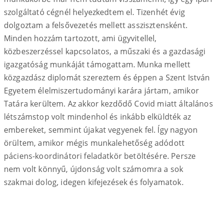
szolgáltató cégnél helyezkedtem el. Tizenhét évig
dolgoztam a felsővezetés mellett asszisztensként.
Minden hozzám tartozott, ami ügyvitellel,
közbeszerzéssel kapcsolatos, a műszaki és a gazdasági
igazgatóság munkáját támogattam. Munka mellett
közgazdász diplomát szereztem és éppen a Szent István
Egyetem élelmiszertudományi karára jártam, amikor
Tatára kerültem. Az akkor kezdődő Covid miatt általános
létszámstop volt mindenhol és inkább elküldték az
embereket, semmint újakat vegyenek fel. Így nagyon
örültem, amikor mégis munkalehetőség adódott
páciens-koordinátori feladatkör betöltésére. Persze
nem volt könnyű, újdonság volt számomra a sok
szakmai dolog, idegen kifejezések és folyamatok.