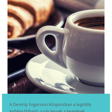
A Dentrip Fogorvosi Központban a legtöbb
kolléga látható: a páciensek a kezelések