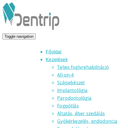
Toggle navigation
Főoldal
Kezelések
Teljes fogívrehabilitáció
All-on-4
Szájsebészet
Implantológia
Parodontológia
Fogpótlás
Altatás, éber szedálás
Gyökérkezelés, endodoncia