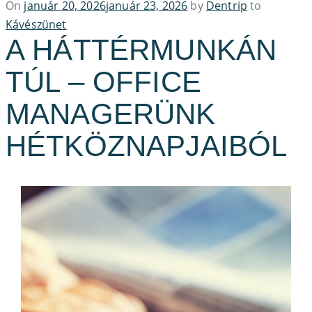
Posted
On
január 20, 2026
január 23, 2026
by
Dentrip
to
on
Kávészünet
A HÁTTÉRMUNKÁN
TÚL – OFFICE
MANAGERÜNK
HÉTKÖZNAPJAIBÓL