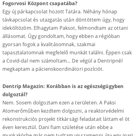
Fogorvosi Központ csapatába?
Egy új párkapcsolat hozott Tatára. Néhány hónap
távkapcsolat és utazgatás után döntöttem úgy, hogy
ideköltözöm. Elhagytam Paksot, felmondtam az ottani
állásomat. Úgy gondoltam, hogy ebben a régióban
gyorsan fogok a kvalitásomnak, szakmai
tapasztalatomnak megfelelő munkát találni. Éppen csak
a Covid-dal nem számoltam… De végül a Dentripnél
megkaptam a pácienskoordinátori pozíciót.
Dentrip Magazin: Korábban is az egészségügyben
dolgoztál?
Nem. Sosem dolgoztam ezen a területen. A Paksi
Atomerőműben kezdtem dolgozni, a reaktorvédelmi
rekonstrukciós projekt titkársági feladatait láttam el öt
éven keresztül. Dani fiam születése után ebbe a
munkakörbe már nem tudtam visszamenni, így egy ipari