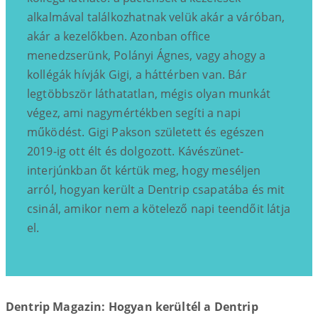
alkalmával találkozhatnak velük akár a váróban,
akár a kezelőkben. Azonban office
menedzserünk, Polányi Ágnes, vagy ahogy a
kollégák hívják Gigi, a háttérben van. Bár
legtöbbször láthatatlan, mégis olyan munkát
végez, ami nagymértékben segíti a napi
működést. Gigi Pakson született és egészen
2019-ig ott élt és dolgozott. Kávészünet-
interjúnkban őt kértük meg, hogy meséljen
arról, hogyan került a Dentrip csapatába és mit
csinál, amikor nem a kötelező napi teendőit látja
el.
Dentrip Magazin: Hogyan kerültél a Dentrip