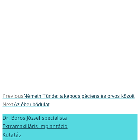
Previous
Previous
Németh Tünde: a kapocs páciens és orvos között
Next
post:
Next
Az éber bódulat
post:
Dr. Boros József specialista
Extramaxilláris implantáció
Kutatás