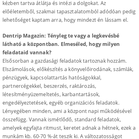
kézben tartva átlátja és intézi a dolgokat. Az
előéletemből, szakmai tapasztalatomból adódóan pedig
lehetőséget kaptam arra, hogy mindezt én lássam el.
Dentrip Magazin: Tényleg te vagy a legkevésbé
látható a központban. Elmeséled, hogy milyen
feladataid vannak?
Elsősorban a gazdasági feladatok tartoznak hozzám.
Elszámolások, előkészítés a könyvelőirodának, számlák,
pénzügyek, kapcsolattartás hatóságokkal,
partnercégekkel, beszerzés, raktározás,
létesítményüzemeltetés, karbantartások,
engedélyeztetések, egyéb organizációs feladatok.
Lényegében minden, ami a központ napi működésével
összefügg. Vannak ismétlődő, standard feladatok,
amelyek egyfajta ritmust, keretet adnak a hétnek, ezek a
munkám kb. 60-70 %-át teszik ki. A változatosságot