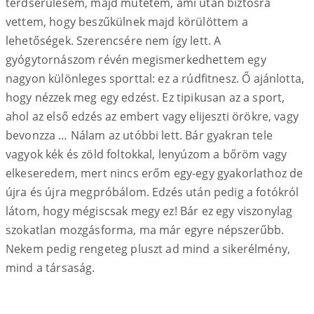
térdsérülésem, majd műtétem, ami után biztosra
vettem, hogy beszűkülnek majd körülöttem a
lehetőségek. Szerencsére nem így lett. A
gyógytornászom révén megismerkedhettem egy
nagyon különleges sporttal: ez a rúdfitnesz. Ő ajánlotta,
hogy nézzek meg egy edzést. Ez tipikusan az a sport,
ahol az első edzés az embert vagy elijeszti örökre, vagy
bevonzza … Nálam az utóbbi lett. Bár gyakran tele
vagyok kék és zöld foltokkal, lenyúzom a bőröm vagy
elkeseredem, mert nincs erőm egy-egy gyakorlathoz de
újra és újra megpróbálom. Edzés után pedig a fotókról
látom, hogy mégiscsak megy ez! Bár ez egy viszonylag
szokatlan mozgásforma, ma már egyre népszerűbb.
Nekem pedig rengeteg pluszt ad mind a sikerélmény,
mind a társaság.