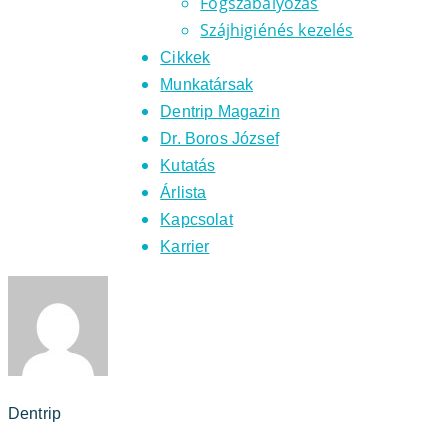
Fogszabályozás
Szájhigiénés kezelés
Cikkek
Munkatársak
Dentrip Magazin
Dr. Boros József
Kutatás
Árlista
Kapcsolat
Karrier
Dentrip